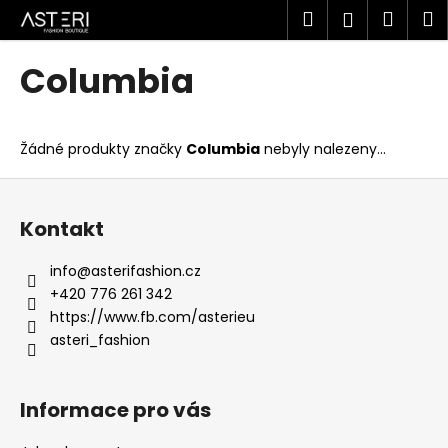
K
Přejít
Hledat
Náku
M
Přihlášen
na
o
obsah
Zpět
Zpět
košík
š
Columbia
í
C
k
o
Žádné produkty značky
Columbia
nebyly nalezeny...
p
o
Z
t
á
Kontakt
ř
p
e
a
info
@
asterifashion.cz
b
t
+420 776 261 342
u
í
https://www.fb.com/asterieu
j
asteri_fashion
e
t
Informace pro vás
e
n