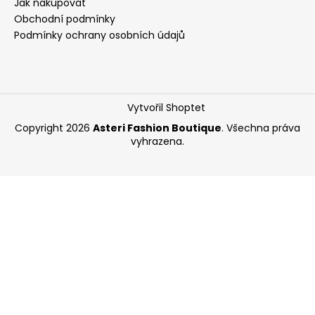
Jak nakupovat
a
Obchodní podmínky
j
Podmínky ochrany osobních údajů
í
t
?
Vytvořil Shoptet
Copyright 2026
Asteri Fashion Boutique
. Všechna práva
vyhrazena.
HLEDAT