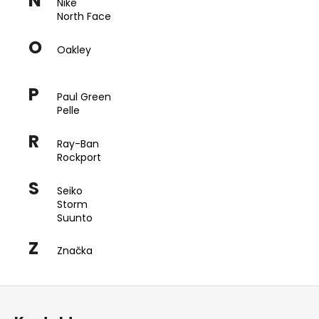
N
Nike
North Face
O
Oakley
P
Paul Green
Pelle
R
Ray-Ban
Rockport
S
Seiko
Storm
Suunto
Z
Značka
Z
á