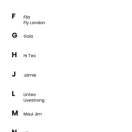
a
j
F
Fila
í
Fly London
t
G
?
Gola
H
Hi Tec
HLEDAT
J
Jamie
L
Linteo
Livestrong
M
Maui Jim