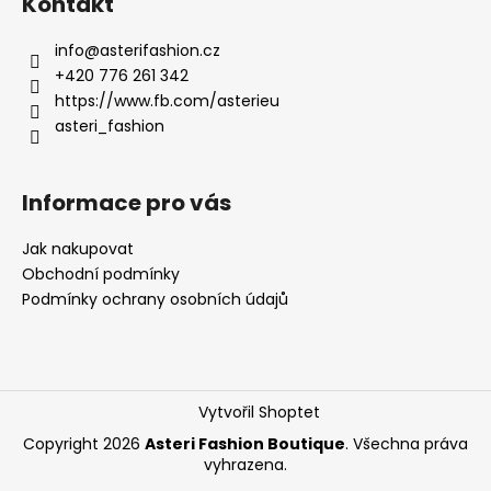
Kontakt
p
a
info
@
asterifashion.cz
t
+420 776 261 342
í
https://www.fb.com/asterieu
asteri_fashion
Informace pro vás
Jak nakupovat
Obchodní podmínky
Podmínky ochrany osobních údajů
Vytvořil Shoptet
Copyright 2026
Asteri Fashion Boutique
. Všechna práva
vyhrazena.