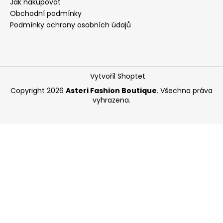
Jak nakupovat
a
Obchodní podmínky
j
Podmínky ochrany osobních údajů
í
t
?
Vytvořil Shoptet
Copyright 2026
Asteri Fashion Boutique
. Všechna práva
vyhrazena.
HLEDAT