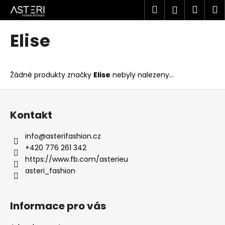
K
Přejít
Hledat
Náku
M
Přihlášen
na
o
obsah
Zpět
Zpět
košík
š
Elise
í
C
k
o
Žádné produkty značky
Elise
nebyly nalezeny...
p
o
Z
t
á
Kontakt
ř
p
e
a
info
@
asterifashion.cz
b
t
+420 776 261 342
u
í
https://www.fb.com/asterieu
j
asteri_fashion
e
t
Informace pro vás
e
n